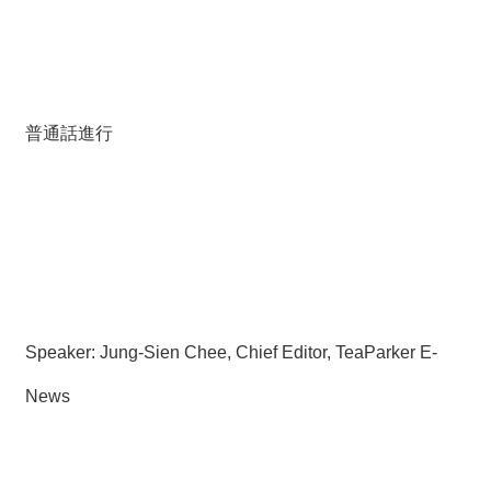
普通話進行
Speaker: Jung-Sien Chee, Chief Editor, TeaParker E-
News