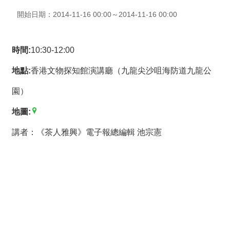
薦
開始日期：2014-11-16 00:00～2014-11-16 00:00
新
聞
時間:
10:30-12:00
稿
地點:
香港文物探知館演講廳（九龍尖沙咀海防道九龍公
友
園）
站
連
地圖:
結
講者：《茶人雅興》電子報總編輯 池宗憲
加
入
光
華
之
友
聯