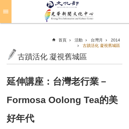
跳到主要內容區塊
進
階
搜
尋
首頁
活動
台灣月
2014
古蹟活化 凝視舊城區
古蹟活化 凝視舊城區
關
於
光
華
延伸講座：台灣老行業－
活
Formosa Oolong Tea的美
動
光
好年代
華
推