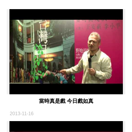
薦
新
聞
稿
友
站
連
結
加
入
光
華
當時真是戲 今日戲如真
之
友
2013-11-16
聯