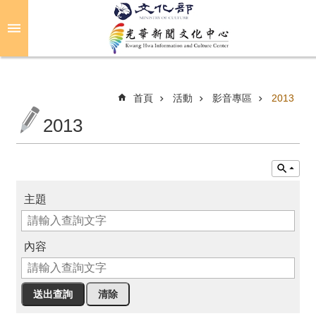
跳到主要內容區塊
進
階
搜
尋
首頁
活動
影音專區
2013
2013
關
於
光
華
主題
活
動
內容
光
華
推