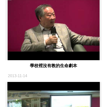
絡
我
們
網
站
導
覽
學校裡沒有教的生命劇本
2013-11-14