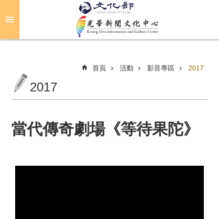
跳到主要內容區塊
進
階
搜
尋
首頁
活動
影音專區
2017
2017
關
於
光
當代傳奇劇場《等待果陀》
華
活
動
光
華
推