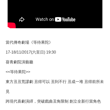
薦
新
聞
稿
友
當代傳奇劇場《等待果陀》
站
連
17-18/11/2017(六至日) 19:30
結
葵青劇院演藝廳
加
入
<<等待果陀>>
光
東方丑丑荒謬劇 丑得可以 丑到不行 丑成一堆 丑得前所未
華
之
見
友
跨現代喜劇演繹，突破戲曲丑角限制 創立全新行當角色
聯