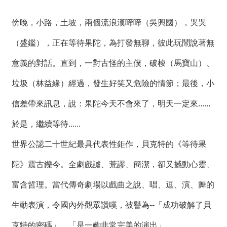
絡
我
們
傍晚，小路，土坡，兩個流浪漢啼啼（吳興國），哭哭
（盛鑑），正在等待果陀，為打發無聊，彼此玩鬧說著無
網
意義的對話。直到，一對古怪的主僕，破梭（馬寶山）、
站
導
垃圾（林益緣）經過，發生好笑又危險的情節；最後，小
覽
信差帶來訊息，說：果陀今天不會來了，明天一定來......
於是，繼續等待......
世界公認二十世紀最具代表性鉅作，貝克特的《等待果
陀》震古鑠今。全劇戲謔、荒謬、簡潔，卻又撼動心靈、
富含哲理。當代傳奇劇場以戲曲之說、唱、逗、演、舞的
生動表演，令國內外觀眾讚嘆，被譽為--「成功破解了貝
克特的密碼」、「是一齣非常完美的演出」。