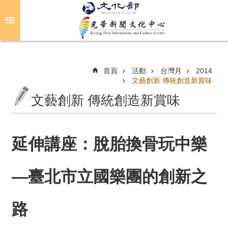
跳到主要內容區塊
進
階
搜
尋
首頁
活動
台灣月
2014
文藝創新 傳統創造新賞味
文藝創新 傳統創造新賞味
關
於
光
華
延伸講座：脫胎換骨玩中樂
活
—臺北市立國樂團的創新之
動
光
路
華
推