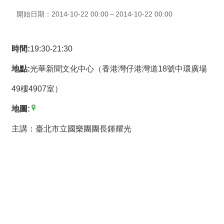
薦
開始日期：2014-10-22 00:00～2014-10-22 00:00
新
聞
時間:
19:30-21:30
稿
地點:
光華新聞文化中心（香港灣仔港灣道18號中環廣場
友
49樓4907室）
站
連
地圖:
結
主講：臺北市立國樂團團長鍾耀光
加
入
光
華
之
友
聯