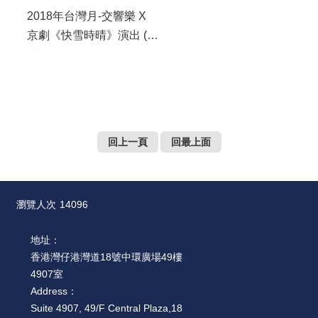
2018年台灣月-交響樂 X
京劇《快雪時晴》演出 (香
港管弦樂團、國光劇團、
台北愛樂合唱團)
回上一頁
回最上面
瀏覽人次
14096
地址：
香港灣仔港灣道18號中環廣場49樓
4907室
Address：
Suite 4907, 49/F Central Plaza,18