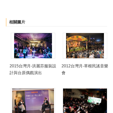
相關圖片
2015台灣月-洪麗芬服裝設
2012台灣月-草根民謠音樂
計與台原偶戲演出
會