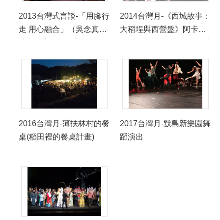
2013台灣式言談-「用腳行
2014台灣月-《西城故事：
走 用心融合」（吳念真導
大稻埕與西營盤》阿卡貝
演與馬家輝教授對談）
拉戶外音樂會+胡德夫壓軸
演出+《妙想氈開》正街飯
檯 創意設計
2016台灣月-薄扶林村的餐
2017台灣月-默島新樂園舞
桌(稻田裡的餐桌計畫)
蹈演出