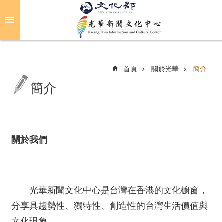
跳到主要內容區塊
進
階
搜
尋
首頁
關於光華
簡介
簡介
關
於
光
華
關於我們
活
動
光華新聞文化中心是台灣在香港的文化櫥窗，
光
分享具趨勢性、獨特性、創造性的台灣生活價值與
華
推
文化現象。