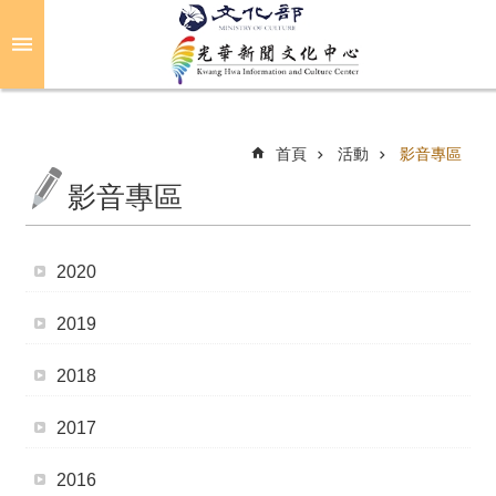
跳到主要內容區塊
進
階
搜
尋
首頁
活動
影音專區
影音專區
關
於
2020
光
華
2019
活
2018
動
2017
光
華
2016
推