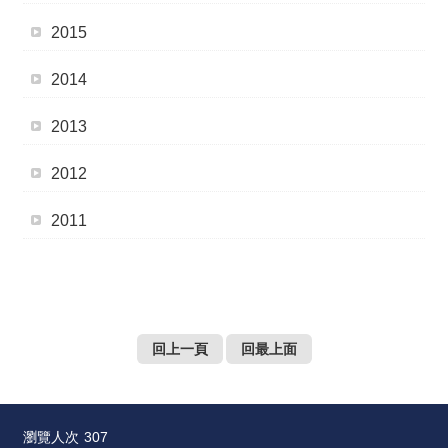
薦
2015
新
2014
聞
稿
2013
友
2012
站
連
結
2011
加
入
光
華
回上一頁
回最上面
之
友
聯
瀏覽人次
307