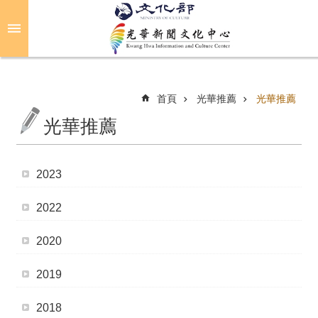
跳到主要內容區塊
進
階
搜
尋
首頁
光華推薦
光華推薦
光華推薦
關
於
2023
光
華
2022
活
2020
動
2019
光
華
2018
推