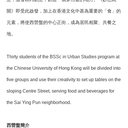
開》即受此啟發，加上在香港文化中甚為重要的「食」的
元素，將使西營盤的中心正街，成為居民相聚、共餐之
地。
Thirty students of the BSSc in Urban Studies program at
the Chinese University of Hong Kong will be divided into
five groups and use their creativity to set up tables on the
sloping Centre Street, serving food and beverages for
the Sai Ying Pun neighborhood.
西營盤簡介