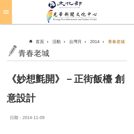
跳到主要內容區塊
進
階
搜
尋
首頁
活動
台灣月
2014
青春老城
青春老城
關
於
光
《妙想氈開》－正街飯檯 創
華
意設計
活
動
日期：2014-11-09
光
華
推