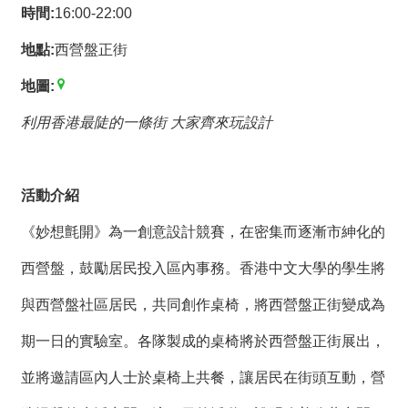
薦
時間:
16:00-22:00
地點:
西營盤正街
新
聞
地圖:
稿
利用香港最陡的一條街 大家齊來玩設計
友
站
連
活動介紹
結
《妙想氈開》為一創意設計競賽，在密集而逐漸市紳化的
加
入
西營盤，鼓勵居民投入區內事務。香港中文大學的學生將
光
與西營盤社區居民，共同創作桌椅，將西營盤正街變成為
華
之
期一日的實驗室。各隊製成的桌椅將於西營盤正街展出，
友
並將邀請區內人士於桌椅上共餐，讓居民在街頭互動，營
聯