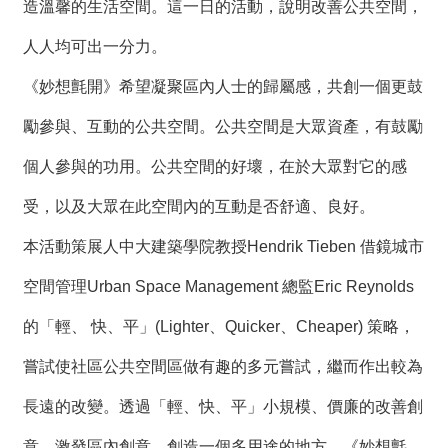
絡
造溫馨的生活空間。這一日的活動，說明改善公共空間，
我
們
人人均可出一分力。
《妙想氈開》希望凝聚區內人士的歸屬感，共創一個更鼓
網
站
勵參與、互動的公共空間。公共空間是大眾資產，有鼓勵
導
個人參與的功用。公共空間的好壞，在於大眾對它的感
覽
受，以及大眾在此空間內的互動是否舒適、良好。
本活動策展人中大建築學院教授Hendrik Tieben 借鏡城市
空間管理Urban Space Management 總監Eric Reynolds
的「輕、 快、平」(Lighter、Quicker、Cheaper) 策略，
嘗試使社區公共空間區做有趣的多元嘗試，繼而作出較為
長遠的改變。透過「輕、快、平」小規模、價廉的改善創
意，激發區內創意，創造一個多用途的地方。《妙想氈