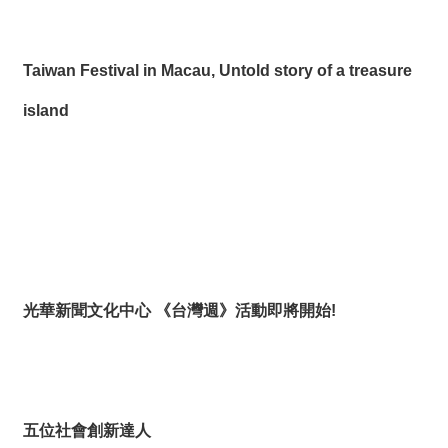
薦
新
Taiwan Festival in Macau, Untold story of a treasure
聞
稿
island
友
站
連
結
加
入
光華新聞文化中心 《台灣週》活動即將開始!
光
華
之
友
聯
五位社會創新達人