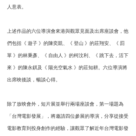
絡
人意表。
我
們
上述作品的六位導演會來港與觀眾見面及出席座談會，他
網
站
們包括《 遊子 》的陳奕凱、《 登山 》的莊翔安、《 罰
導
覽
單 》的林秉彥、《 自由人 》的柯汶利、《 跳下去，活下
來 》的陳永錤及《 陽光空氣水 》的莊知耕。六位導演將
出席映後談，暢談心得。
除了放映會外，短片展並舉行兩場座談會，第一場題為
「台灣電影發展」，將邀請四位參展的導演，分享從接受
電影教育到投身創作的經驗，讓觀眾了解近年台灣電影發