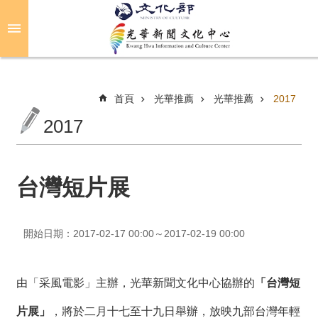
跳到主要內容區塊
進
階
搜
尋
首頁
光華推薦
光華推薦
2017
2017
關
於
光
台灣短片展
華
活
開始日期：2017-02-17 00:00～2017-02-19 00:00
動
光
由「采風電影」主辦，光華新聞文化中心協辦的
「台灣短
華
推
片展」
，將於二月十七至十九日舉辦，放映九部台灣年輕