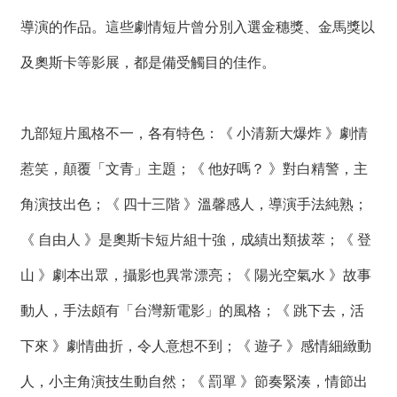
薦
導演的作品。這些劇情短片曾分別入選金穗獎、金馬獎以
新
及奧斯卡等影展，都是備受觸目的佳作。
聞
稿
九部短片風格不一，各有特色：《 小清新大爆炸 》劇情
友
站
惹笑，顛覆「文青」主題；《 他好嗎？ 》對白精警，主
連
結
角演技出色；《 四十三階 》溫馨感人，導演手法純熟；
《 自由人 》是奧斯卡短片組十強，成績出類拔萃；《 登
加
入
山 》劇本出眾，攝影也異常漂亮；《 陽光空氣水 》故事
光
華
動人，手法頗有「台灣新電影」的風格；《 跳下去，活
之
友
下來 》劇情曲折，令人意想不到；《 遊子 》感情細緻動
聯
人，小主角演技生動自然；《 罰單 》節奏緊湊，情節出