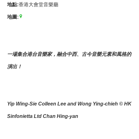
薦
地點:
香港大會堂音樂廳
地圖:
新
聞
稿
友
一場集合港台音樂家，融合中西、古今音樂元素和風格的
站
連
演出！
結
加
入
光
Yip Wing-Sie Colleen Lee and Wong Ying-
chieh
© HK
華
之
Sinfonietta Ltd Chan Hing-yan
友
聯