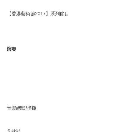
絡
我
們
【香港藝術節2017】系列節目
網
站
導
演奏
覽
音樂總監/指揮
葉詠詩