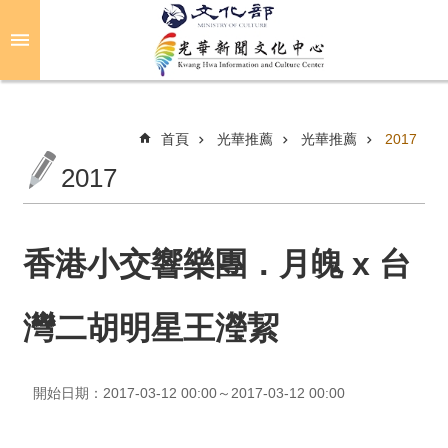
跳到主要內容區塊
進
階
搜
尋
首頁
光華推薦
光華推薦
2017
2017
關
於
光
香港小交響樂團．月魄 x 台
華
灣二胡明星王瀅絜
活
動
開始日期：2017-03-12 00:00～2017-03-12 00:00
光
華
推