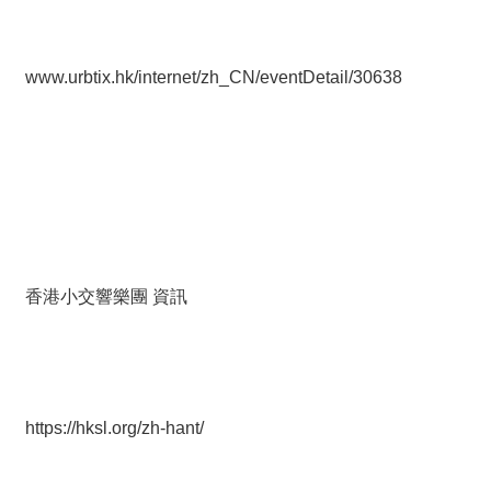
www.urbtix.hk/internet/zh_CN/eventDetail/30638​
香港小交響樂團 資訊
https://hksl.org/zh-hant/