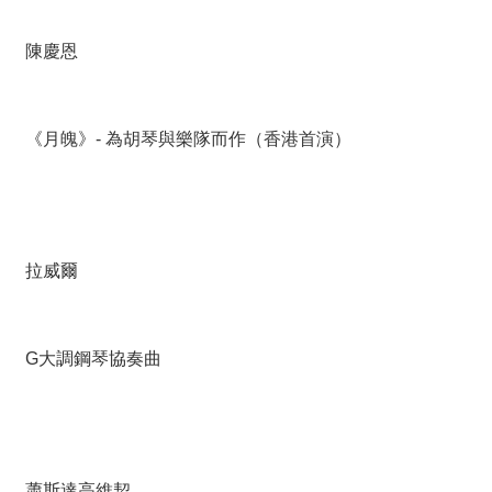
陳慶恩
《月魄》- 為胡琴與樂隊而作（香港首演）
拉威爾
G大調鋼琴協奏曲
蕭斯達高維契