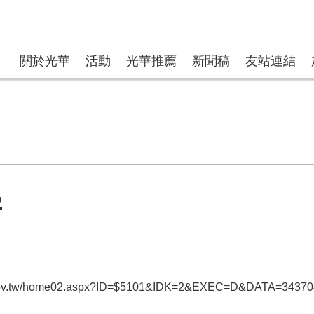
關於光華
活動
光華推薦
新聞稿
友站連結
字
c.gov.tw/home02.aspx?ID=$5101&IDK=2&EXEC=D&DATA=343