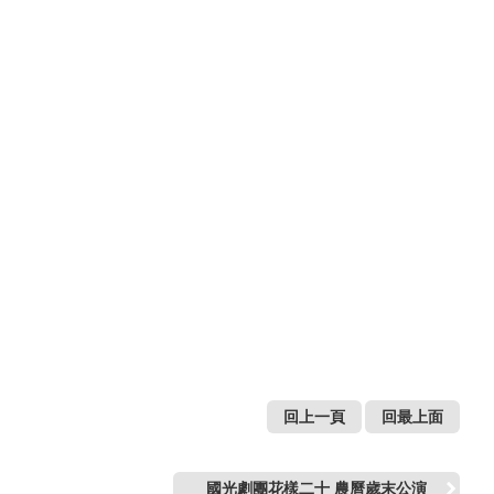
回上一頁
回最上面
國光劇團花樣二十 農曆歲末公演