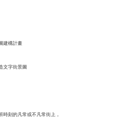
圖建構計畫
造文字街景圖
班時刻的凡常或不凡常街上，