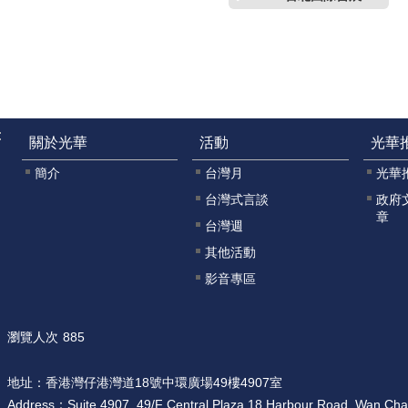
:
關於光華
活動
光華
簡介
台灣月
光華
台灣式言談
政府
章
台灣週
其他活動
影音專區
瀏覽人次
885
地址：
香港灣仔港灣道18號中環廣場49樓4907室
Address：
Suite 4907, 49/F Central Plaza,18 Harbour Road, Wan Ch