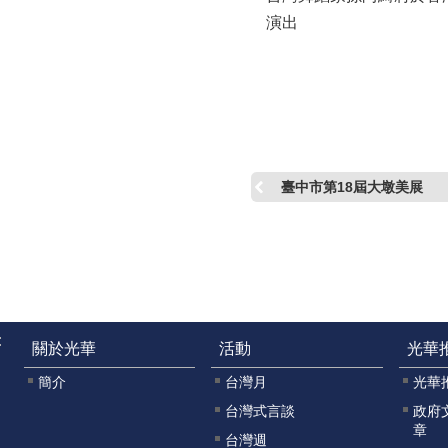
演出
臺中市第18屆大墩美展
:
關於光華
活動
光華
簡介
台灣月
光華
台灣式言談
政府
章
台灣週