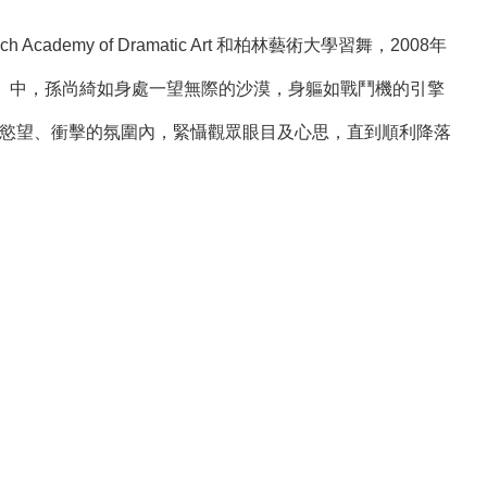
my of Dramatic Art 和柏林藝術大學習舞，2008年
在《穿越》中，孫尚綺如身處一望無際的沙漠，身軀如戰鬥機的引擎
、慾望、衝擊的氛圍內，緊懾觀眾眼目及心思，直到順利降落