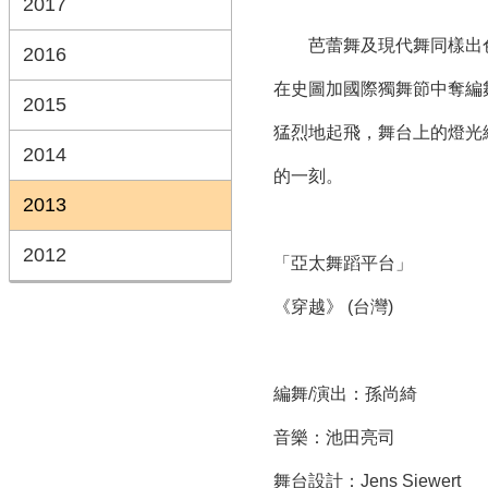
2017
芭蕾舞及現代舞同樣出色的孫尚綺
2016
在史圖加國際獨舞節中奪編舞大
2015
猛烈地起飛，舞台上的燈光
2014
的一刻。
2013
2012
「亞太舞蹈平台」
《穿越》 (台灣)
編舞/演出：孫尚綺
音樂：池田亮司
舞台設計：Jens Siewert