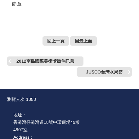
絡
簡章
我
們
網
站
回上一頁
回最上面
導
覽
2012南島國際美術獎徵件訊息
JUSCO台灣水果節
瀏覽人次
1353
地址：
香港灣仔港灣道18號中環廣場49樓
4907室
Address：