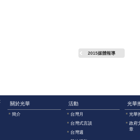
2015媒體報導
:
關於光華
活動
光華
簡介
台灣月
光華
台灣式言談
政府
章
台灣週