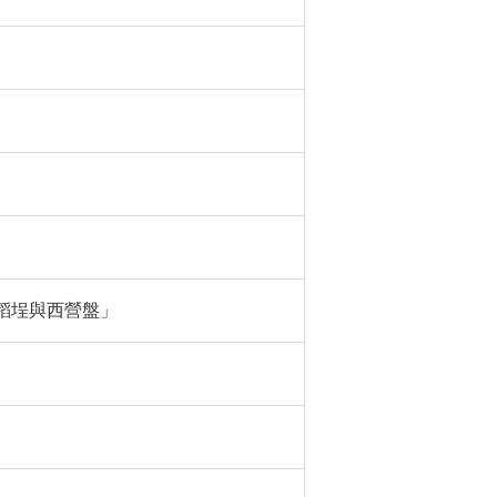
大稻埕與西營盤」