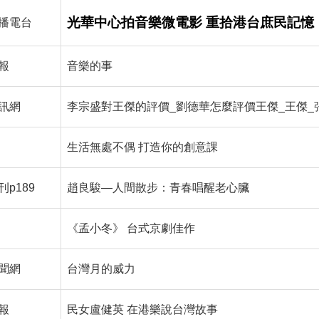
光華中心拍音樂微電影 重拾港台庶民記憶
播電台
報
音樂的事
訊網
李宗盛對王傑的評價_劉德華怎麼評價王傑_王傑_
生活無處不偶 打造你的創意課
p189
趙良駿—人間散步：青春唱醒老心臟
《孟小冬》 台式京劇佳作
聞網
台灣月的威力
報
民女盧健英 在港樂說台灣故事