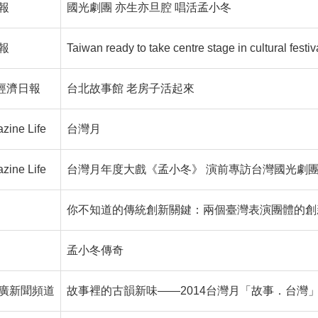
報
國光劇團 亦生亦旦腔 唱活孟小冬
報
Taiwan ready to take centre stage in cultural festiva
T經濟日報
台北故事館 老房子活起來
zine Life
台灣月
zine Life
台灣月年度大戲《孟小冬》 演前專訪台灣國光劇
你不知道的傳統創新關鍵：兩個臺灣表演團體的創新
孟小冬傳奇
廣新聞頻道
故事裡的古韻新味——2014台灣月「故事．台灣