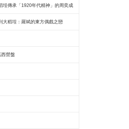
稻埕傳承「1920年代精神」的周奕成
蘭到大稻埕：羅斌的東方偶戲之戀
話西營盤