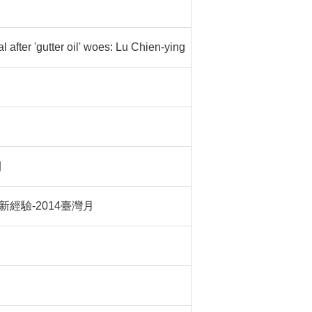
l after 'gutter oil' woes: Lu Chien-ying
團
經驗-2014臺灣月
」