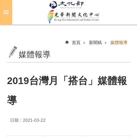
跳到主要內容區塊
進
階
搜
尋
首頁
新聞稿
媒體報導
媒體報導
關
於
光
2019台灣月「搭台」媒體報
華
導
活
動
日期：2021-03-22
光
華
推