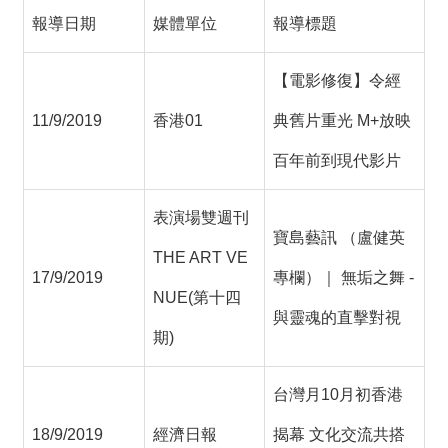
薦
報導日期
媒體單位
報導標題
新
【電影修復】令經
聞
稿
11/9/2019
香港01
典舊片重光 M+放映
友
百年前到現代影片
站
連
表演場雙週刊
結
寶島藝訊 （盧健英
THE ART VE
加
17/9/2019
專欄）｜ 無垢之舞 -
入
NUE(第十四
光
與靈魂的直擊對視
華
期)
之
友
台灣月10月初香港
聯
18/9/2019
經濟日報
揭幕 文化交流共搭