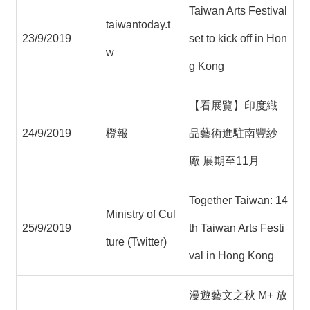
Taiwan Arts Festival
taiwantoday.t
23/9/2019
set to kick off in Hon
w
g Kong
【看展覽】印度織
24/9/2019
橙報
品藝術進駐南豐紗
廠 展期至11月
Together Taiwan: 14
Ministry of Cul
25/9/2019
th Taiwan Arts Festi
ture (Twitter)
val in Hong Kong
漫遊藝文之秋 M+ 放