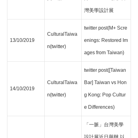
灣美學設計展
twitter post(M+ Scre
CulturalTaiwa
13/10/2019
enings: Restored Im
n(twitter)
ages from Taiwan)
twitter post([Taiwan
CulturalTaiwa
Bar] Taiwan vs Hon
14/10/2019
n(twitter)
g Kong: Pop Cultur
e Differences)
「一脈」台灣美學
設計展近日舉辦 以