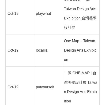
Taiwan Design Arts
Oct-19
playwhat
Exhibition 台灣美學
設計展
One Map – Taiwan
Oct-19
localiiz
Design Arts Exhibiti
on
一脈 ONE MAP | 台
灣美學設計展 Taiwa
Oct-19
putyourself
n Design Arts Exhib
ition