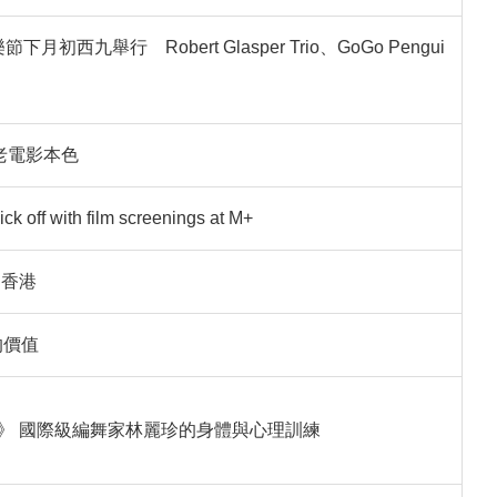
節下月初西九舉行 Robert Glasper Trio、GoGo Pengui
老電影本色
ick off with film screenings at M+
到香港
的價值
》 國際級編舞家林麗珍的身體與心理訓練