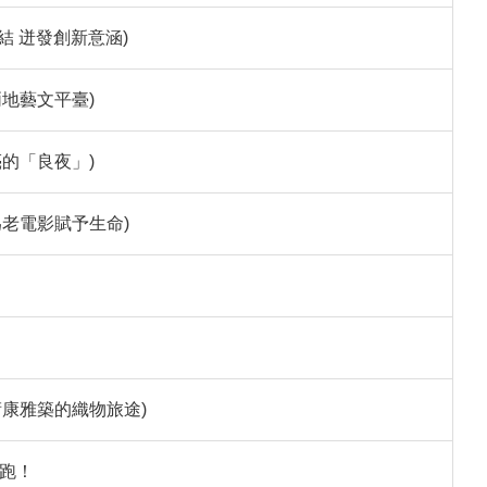
結 迸發創新意涵)
地藝文平臺)
的「良夜」)
老電影賦予生命)
康雅築的織物旅途)
開跑！