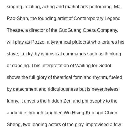
singing, reciting, acting and martial arts performing. Ma
Pao-Shan, the founding artist of Contemporary Legend
Theatre, a director of the GuoGuang Opera Company,
will play as Pozzo, a tyrannical plutocrat who tortures his
slave, Lucky, by whimsical commands such as thinking
or dancing. This interpretation of Waiting for Godot
shows the full glory of theatrical form and rhythm, fueled
by detachment and ridiculousness but is nevertheless
funny. It unveils the hidden Zen and philosophy to the
audience through laughter. Wu Hsing-Kuo and Chien
Sheng, two leading actors of the play, improvised a few