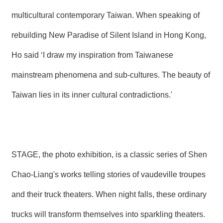
multicultural contemporary Taiwan. When speaking of
rebuilding New Paradise of Silent Island in Hong Kong,
Ho said ‘I draw my inspiration from Taiwanese
mainstream phenomena and sub-cultures. The beauty of
Taiwan lies in its inner cultural contradictions.'
STAGE, the photo exhibition, is a classic series of Shen
Chao-Liang's works telling stories of vaudeville troupes
and their truck theaters. When night falls, these ordinary
trucks will transform themselves into sparkling theaters.