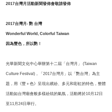
薦
2017
台灣月活動新聞發佈會敬請發佈
新
聞
2017
台灣月- 艷 台灣
稿
Wonderful World, Colorful Taiwan
友
因為豐色，所以艷！
站
連
結
光華新聞文化中心舉辦第十二屆「台灣月」 (Taiwan
加
入
Culture Festival)，「2017台灣月」以「艷台灣」為主
光
題，用《豐＋色》呈現出繽紛、多元和彩虹的特色，整體
華
之
活動如台灣廟會般多樣紛炫的氣氛，活動將於10月12日
友
至11月24日舉行。
聯