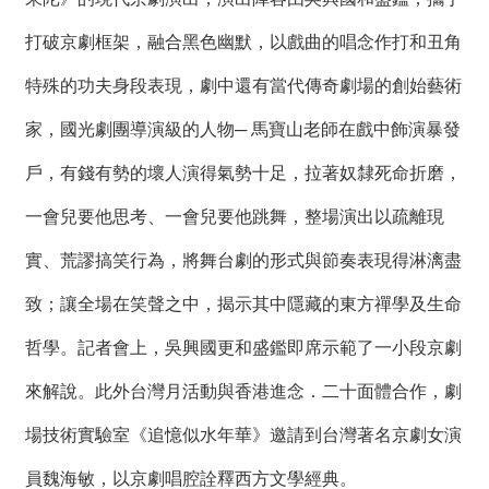
打破京劇框架，融合黑色幽默，以戲曲的唱念作打和丑角
特殊的功夫身段表現，劇中還有當代傳奇劇場的創始藝術
家，國光劇團導演級的人物─ 馬寶山老師在戲中飾演暴發
戶，有錢有勢的壞人演得氣勢十足，拉著奴隸死命折磨，
一會兒要他思考、一會兒要他跳舞，整場演出以疏離現
實、荒謬搞笑行為，將舞台劇的形式與節奏表現得淋漓盡
致；讓全場在笑聲之中，揭示其中隱藏的東方禪學及生命
哲學。記者會上，吳興國更和盛鑑即席示範了一小段京劇
來解說。此外台灣月活動與香港進念．二十面體合作，劇
場技術實驗室《追憶似水年華》邀請到台灣著名京劇女演
員魏海敏，以京劇唱腔詮釋西方文學經典。