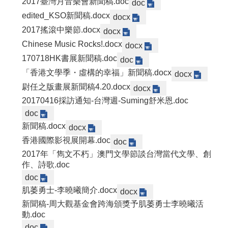
2017臺灣月音樂會新聞稿.doc
doc
edited_KSO新聞稿.docx
docx
2017搖滾中樂節.docx
docx
Chinese Music Rocks!.docx
docx
170718HK書展新聞稿.doc
doc
「香港文學季・虛構的幸福」新聞稿.docx
docx
尉任之版畫展新聞稿4.20.docx
docx
20170416採訪通知-台灣週-Suming舒米恩.doc
doc
新聞稿.docx
docx
香港國際影視展開幕.doc
doc
2017年「雋文不朽」澳門文學節談台灣當代文學、創
作、詩歌.doc
doc
肌萎勇士-李曉曦簡介.docx
docx
新聞稿-周大觀基金會跨海頒獎予肌萎勇士李曉曦活
動.doc
doc