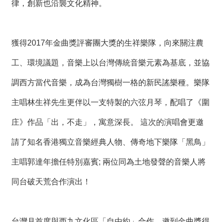
律，創新也沿襲文化精神。
獲得2017年金曲獎評審團大獎的生祥樂隊，向來關注農
工、環境議題，音樂上以台灣傳統音樂元素為基底，並協
調西方當代音樂，成為台灣獨樹一格的新民謠樂種。樂隊
主唱林生祥先生更伴以一支特製的六弦月琴，配唱了《圍
庄》作品「出，不走」，寓意深長。 這次的演唱會更邀
請了知名香港獨立音樂經典人物、傳奇地下樂隊「黑鳥」
主唱郭達年擔任特別嘉賓; 兩位同為土地發聲的音樂人將
同台破天荒合作演出！
台灣月首度與西九文化區「自由約」合作，邀到金曲獎得