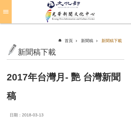
跳到主要內容區塊
進
階
搜
尋
首頁
新聞稿
新聞稿下載
新聞稿下載
關
於
光
2017年台灣月- 艷 台灣新聞
華
稿
活
動
日期：2018-03-13
光
華
推