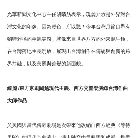
絡
我
們
光華新聞文化中心主任胡晴舫表示，瑰麗奔放是外界對台
灣文化的印像。因為豐色，所以艷！今年台灣月節目帶有
網
站
獨特雜揉的華麗美感，就像來自世界八方的外來混生種，
導
在台灣落地生長綻放，展現出台灣創作在傳統與創新的跨
覽
界共融，以及美麗與善變的新面貌。
綺麗 /東方京劇闖越現代主義、西方交響樂演繹台灣作曲
大師作品
吳興國與當代傳奇劇場是次帶來他改編自西方經典《等待
果陀》的現代京劇演出，演出陣容由吳興國和盛鑑，攜手