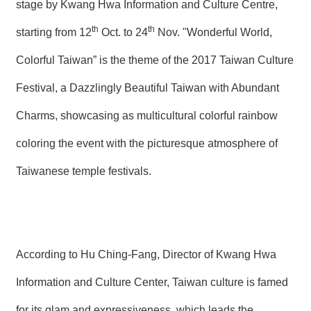
stage by Kwang Hwa Information and Culture Centre,
th
th
starting from 12
Oct. to 24
Nov. "Wonderful World,
Colorful Taiwan” is the theme of the 2017 Taiwan Culture
Festival, a Dazzlingly Beautiful Taiwan with Abundant
Charms, showcasing as multicultural colorful rainbow
coloring the event with the picturesque atmosphere of
Taiwanese temple festivals.
According to Hu Ching-Fang, Director of Kwang Hwa
Information and Culture Center, Taiwan culture is famed
for its glam and expressiveness, which leads the