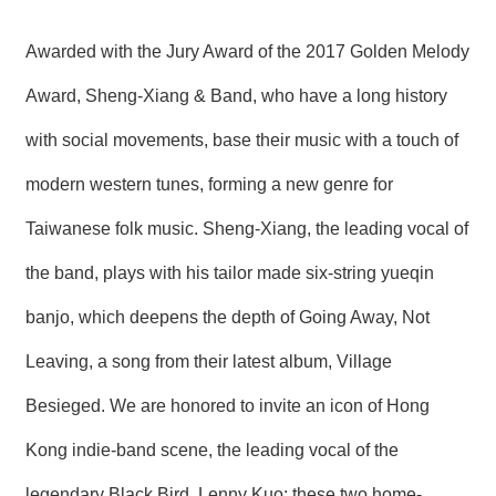
Awarded with the Jury Award of the 2017 Golden Melody
Award, Sheng-Xiang & Band, who have a long history
with social movements, base their music with a touch of
modern western tunes, forming a new genre for
Taiwanese folk music. Sheng-Xiang, the leading vocal of
the band, plays with his tailor made six-string yueqin
banjo, which deepens the depth of Going Away, Not
Leaving, a song from their latest album, Village
Besieged. We are honored to invite an icon of Hong
Kong indie-band scene, the leading vocal of the
legendary Black Bird, Lenny Kuo; these two home-