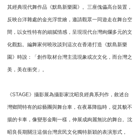
其經典現代舞作品《默島新樂園》。三座傀儡高台裝置，
反映台洋雜處的金光浮世繪，邀請觀眾一同遊走在舞台空
間，以女性特有的細膩情感，呈現現代台灣絢爛多元的文
化觀點。編舞家何曉玫談到這次在香港打造《默島新樂
園》時說：「創作取材台灣主流現象或次文化，而台灣之
美，美在衝突」。
《STAGE》攝影展為攝影家沈昭良經典系列作，敘述台
灣鄉間特有的綜藝團與舞台車，在夜幕降臨時，從其貌不
揚的卡車，像變形金剛一樣，伸展成絢麗無比的舞台。沈
昭良長期關注這個台灣庶民文化獨特新穎的表演形式，