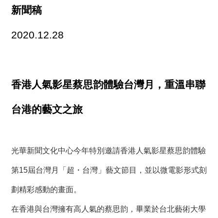
薦
新聞稿
新
2020.12.28
聞
稿
友
香港人氣影星蔡思韵體驗台灣月，重溫串聯
站
連
結
台港的藝文之旅
加
入
光華新聞文化中心今年特別邀請香港人氣影星蔡思韵體驗
光
華
第15屆台灣月「超・台灣」藝文節目，並以微電影形式刻
之
友
劃精彩感動的畫面。
聯
在香港與台灣擁有高人氣的蔡思韵，畢業於台北藝術大學