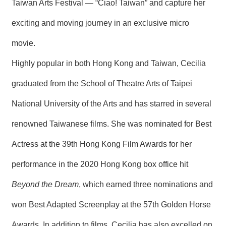
Taiwan Arts Festival — “Ciao! Taiwan” and capture her
exciting and moving journey in an exclusive micro
movie.
Highly popular in both Hong Kong and Taiwan, Cecilia
graduated from the School of Theatre Arts of Taipei
National University of the Arts and has starred in several
renowned Taiwanese films. She was nominated for Best
Actress at the 39th Hong Kong Film Awards for her
performance in the 2020 Hong Kong box office hit
Beyond the Dream
, which earned three nominations and
won Best Adapted Screenplay at the 57th Golden Horse
Awards. In addition to films, Cecilia has also excelled on