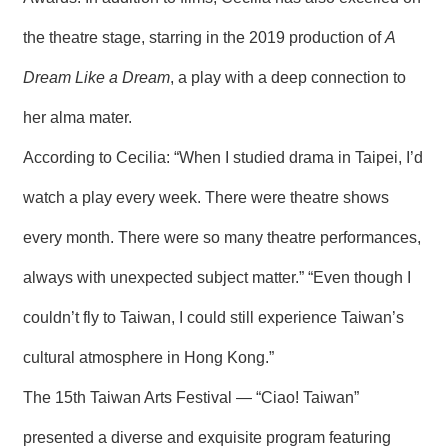
the theatre stage, starring in the 2019 production of
A
Dream Like a Dream
, a play with a deep connection to
her alma mater.
According to Cecilia: “When I studied drama in Taipei, I’d
watch a play every week. There were theatre shows
every month. There were so many theatre performances,
always with unexpected subject matter.” “Even though I
couldn’t fly to Taiwan, I could still experience Taiwan’s
cultural atmosphere in Hong Kong.”
The 15th Taiwan Arts Festival — “Ciao! Taiwan”
presented a diverse and exquisite program featuring