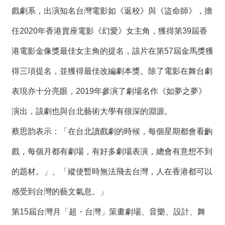
絡
戲劇系，出演知名台灣電影如《返校》與《盜命師》，擔
我
們
任2020年香港賣座電影《幻愛》女主角，獲得第39屆香
港電影金像獎最佳女主角的提名，該片在第57屆金馬獎獲
網
站
得三項提名，並獲得最佳改編劇本獎。除了電影在舞台劇
導
覽
表現亦十分亮眼，2019年參演了劇場名作《如夢之夢》
演出，該劇也與台北藝術大學有很深的淵源。
蔡思韵表示：「在台北讀戲劇的時候，每個星期都會看齣
戲，每個月都有劇場，有好多劇場表演，總會有意想不到
的題材。」、「縱使暫時無法飛去台灣，人在香港都可以
感受到台灣的藝文氣息。」
第15屆台灣月「超・台灣」策畫劇場、音樂、設計、舞