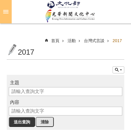
跳到主要內容區塊
進
階
搜
尋
首頁
活動
台灣式言談
2017
2017
關
於
光
華
主題
活
動
內容
光
華
推