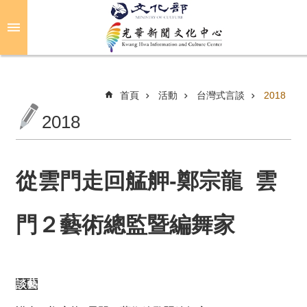
跳到主要內容區塊
進
階
搜
尋
首頁
活動
台灣式言談
2018
2018
關
於
光
從雲門走回艋舺-鄭宗龍 雲
華
門２藝術總監暨編舞家
活
動
光
談藝
華
推