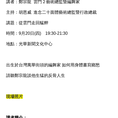
講者：鄭宗龍 雲門２藝術總監暨編舞家
薦
主持：胡恩威 進念二十面體藝術總監暨行政總裁
新
聞
講題：從雲門走回艋舺
稿
時間：9月20日(四) 19:30-21:30
友
地點：光華新聞文化中心
站
連
結
出生於台灣萬華街頭的編舞家 如何用身體書寫鄉愁
加
請聽鄭宗龍談他生猛的反骨人生
入
光
華
之
現場照片
友
聯
講者簡介：