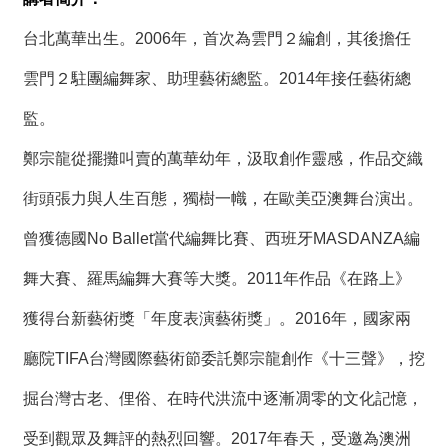
絡
我
台北萬華出生。2006年，首次為雲門２編創，其後擔任
們
雲門２駐團編舞家、助理藝術總監。2014年接任藝術總
網
監。
站
導
鄭宗龍從擺攤叫賣的萬華幼年，汲取創作靈感，作品交織
覽
街頭張力與人生百態，獨樹一幟，在歐美亞澳舞台演出。
曾獲德國No Ballet當代編舞比賽、西班牙MASDANZA編
舞大賽、羅馬編舞大賽等大獎。2011年作品《在路上》
獲得台新藝術獎「年度表演藝術獎」。2016年，國家兩
廳院TIFA台灣國際藝術節委託鄭宗龍創作《十三聲》，挖
掘台灣古老、俚俗、在時代洪流中逐漸凋零的文化記憶，
受到觀眾及舞評的熱烈回響。2017年春天，受邀為澳洲