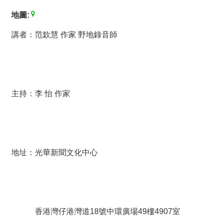
薦
地圖:
新
講者：范欽慧 作家 野地錄音師
聞
稿
友
站
主持：李 怡 作家
連
結
加
入
地址：光華新聞文化中心
光
華
之
友
聯
香港灣仔港灣道18號中環廣場49樓4907室