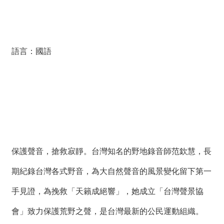
絡
我
們
語言：國語
網
站
導
覽
保護聲音，搶救寂靜。台灣知名的野地錄音師范欽慧，長
期紀錄台灣各式野音，為大自然聲音的風景變化留下第一
手見證，為挽救「天籟成絕響」，她成立「台灣聲景協
會」致力保護荒野之聲，是台灣最新的公民運動組織。