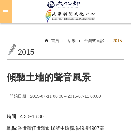
跳到主要內容區塊
進
階
搜
尋
首頁
活動
台灣式言談
2015
2015
關
於
光
傾聽土地的聲音風景
華
活
開始日期：2015-07-11 00:00～2015-07-11 00:00
動
光
時間:
14:30~16:30
華
推
地點:
香港灣仔港灣道18號中環廣場49樓4907室