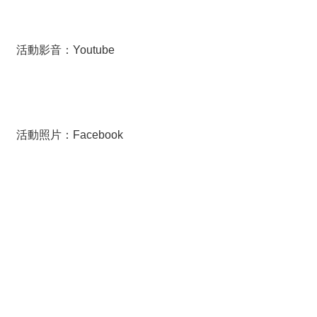
薦
新
活動影音：
Youtube
聞
稿
友
站
活動照片：
Facebook
連
結
加
入
光
華
之
友
聯