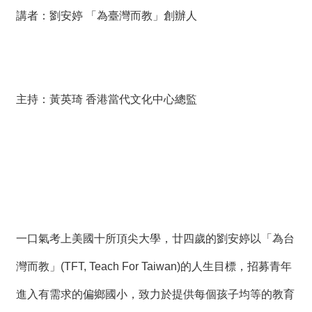
絡
講者：劉安婷 「為臺灣而教」創辦人
我
們
網
站
主持：黃英琦 香港當代文化中心總監
導
覽
一口氣考上美國十所頂尖大學，廿四歲的劉安婷以「為台
灣而教」(TFT, Teach For Taiwan)的人生目標，招募青年
進入有需求的偏鄉國小，致力於提供每個孩子均等的教育