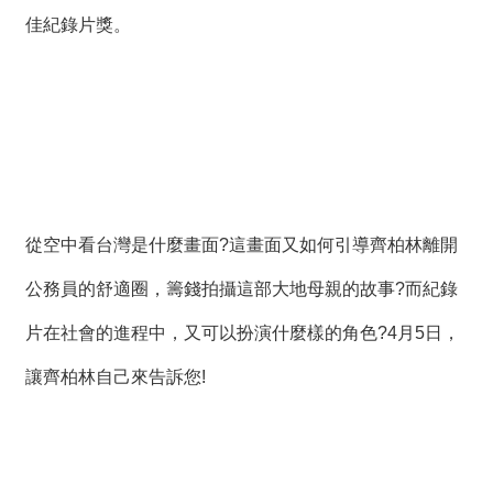
絡
佳紀錄片獎。
我
們
網
站
導
覽
從空中看台灣是什麼畫面?這畫面又如何引導齊柏林離開
公務員的舒適圈，籌錢拍攝這部大地母親的故事?而紀錄
片在社會的進程中，又可以扮演什麼樣的角色?4月5日，
讓齊柏林自己來告訴您!