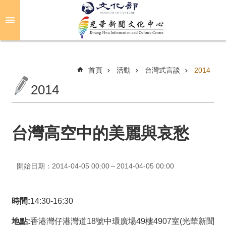
跳到主要內容區塊
進
階
搜
尋
首頁
活動
台灣式言談
2014
2014
關
於
光
台灣高空中的美麗與哀愁
華
活
開始日期：2014-04-05 00:00～2014-04-05 00:00
動
光
時間:
14:30-16:30
華
推
地點:
香港灣仔港灣道18號中環廣場49樓4907室(光華新聞