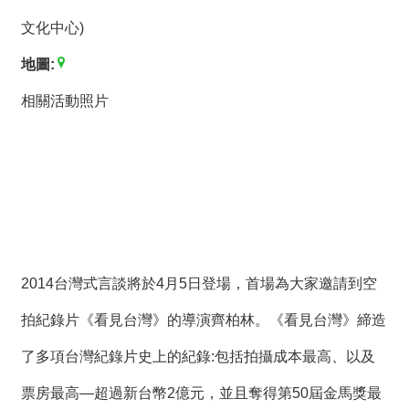
薦
文化中心)
新
地圖:
聞
稿
相關活動
照片
友
站
連
結
加
入
2014台灣式言談將於4月5日登場，首場為大家邀請到空
光
華
拍紀錄片《看見台灣》的導演齊柏林。《看見台灣》締造
之
友
了多項台灣紀錄片史上的紀錄:包括拍攝成本最高、以及
聯
票房最高—超過新台幣2億元，並且奪得第50屆金馬獎最