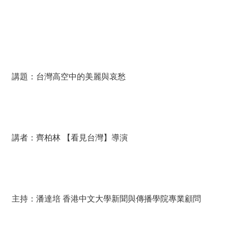
薦
新
聞
稿
講題：台灣高空中的美麗與哀愁
友
站
連
結
講者：齊柏林 【看見台灣】導演
加
入
光
華
之
友
主持：潘達培 香港中文大學新聞與傳播學院專業顧問
聯