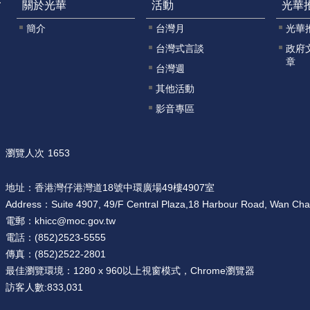
關於光華
活動
光華
簡介
台灣月
光華
台灣式言談
政府
章
台灣週
其他活動
影音專區
瀏覽人次
1653
地址：
香港灣仔港灣道18號中環廣場49樓4907室
Address：
Suite 4907, 49/F Central Plaza,18 Harbour Road, Wan Ch
電郵：
khicc@moc.gov.tw
電話：
(852)2523-5555
傳真：
(852)2522-2801
最佳瀏覽環境：
1280 x 960以上視窗模式，Chrome瀏覽器
訪客人數:
833,031