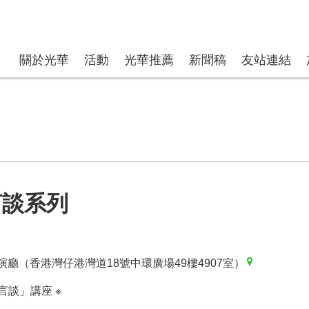
關於光華
活動
光華推薦
新聞稿
友站連結
言談系列
廳（香港灣仔港灣道18號中環廣場49樓4907室）
言談」講座 ※