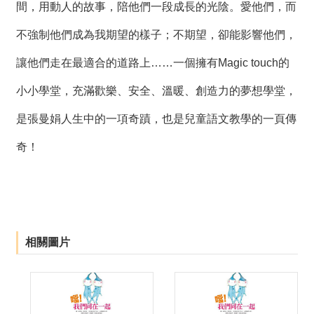
間，用動人的故事，陪他們一段成長的光陰。愛他們，而
薦
不強制他們成為我期望的樣子；不期望，卻能影響他們，
新
聞
讓他們走在最適合的道路上……一個擁有Magic touch的
稿
小小學堂，充滿歡樂、安全、溫暖、創造力的夢想學堂，
友
是張曼娟人生中的一項奇蹟，也是兒童語文教學的一頁傳
站
連
奇！
結
加
入
光
華
相關圖片
之
友
聯