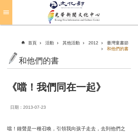
跳到主要內容區塊
進
階
搜
尋
首頁
活動
其他活動
2012
臺灣童書節
和他們的書
和他們的書
關
於
光
華
《噹！我們同在一起》
活
動
日期：2013-07-23
光
華
噹！鐘聲是一種召喚，引領我向孩子走去，去到他們之
推