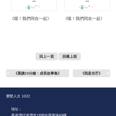
絡
我
們
《噹！我們同在一起》
《噹！我們同在一起》
網
站
導
覽
回上一頁
回最上面
《晨讀10分鐘：成長故事集》
《我是光芒》
瀏覽人次
1022
地址：
香港灣仔港灣道18號中環廣場49樓