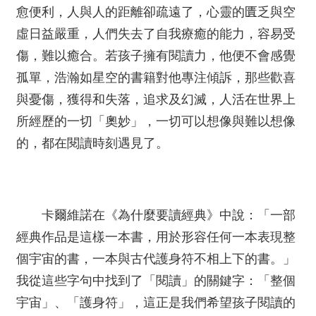
薦
愈便利，人與人的距離卻疏遠了，心靈的匱乏與空
虛日益嚴重，人們失去了自我療癒的能力，容易受
新
傷，難以癒合。若孩子擁有閱讀力，他便不會感覺
聞
稿
孤單，浩瀚如星空的書籍對他專注傾訴，那些歡喜
與憂傷，獲得和失落，追求及幻滅，人活在世界上
友
所經歷的一切「奧妙」，一切可以想像與難以想像
站
連
的，都在閱讀時刻遇見了。
結
加
入
卡爾維諾在《為什麼要讀經典》中說：「一部
光
華
經典作品是這樣一本書，用於形容任何一本表現整
之
個宇宙的書，一本與古代護身符不相上下的書。」
友
我從這些字句中找到了「閱讀」的關鍵字：「整個
宇宙」、「護身符」，這正是我們希望孩子閱讀的
聯