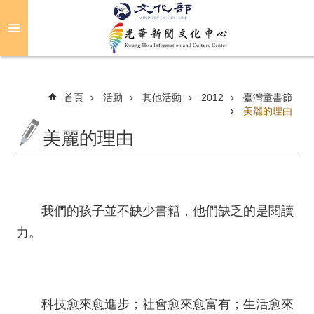
跳到主要內容區塊
進
階
搜
尋
首頁
活動
其他活動
2012
臺灣童書節
美麗的理由
美麗的理由
關
於
光
華
我們的孩子並不缺少書籍，他們缺乏的是閱讀
活
力。
動
光
華
科技愈來愈進步；社會愈來愈富有；生活愈來
推