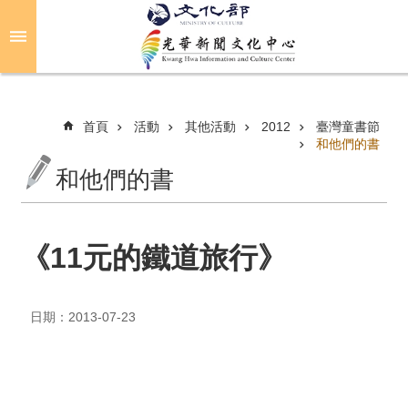
跳到主要內容區塊
進
階
搜
尋
首頁
活動
其他活動
2012
臺灣童書節
和他們的書
和他們的書
關
於
光
華
《11元的鐵道旅行》
活
動
日期：2013-07-23
光
華
推