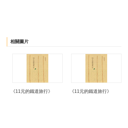
薦
新
聞
稿
相關圖片
友
站
連
結
加
入
光
《11元的鐵道旅行》
《11元的鐵道旅行》
華
之
友
聯