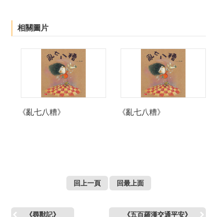
絡
我
們
相關圖片
網
站
導
覽
《亂七八糟》
《亂七八糟》
回上一頁
回最上面
《尋獸記》
《五百羅漢交通平安》