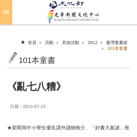
跳到主要內容區塊
進
階
搜
尋
首頁
活動
其他活動
2012
臺灣童書節
101本童書
101本童書
關
於
光
華
《亂七八糟》
活
動
日期：2013-07-23
光
華
★新聞局中小學生優良課外讀物推介、「好書大家讀」推
推