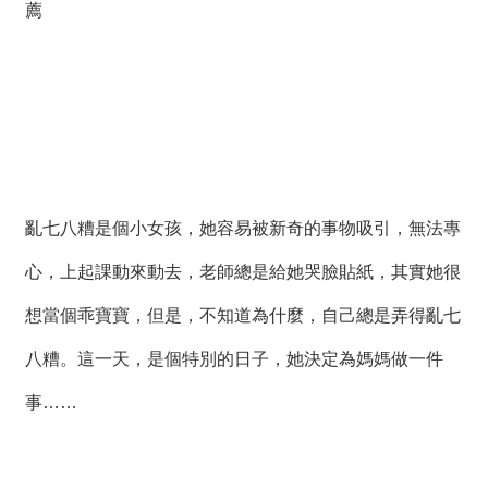
薦
薦
新
聞
稿
友
站
連
亂七八糟是個小女孩，她容易被新奇的事物吸引，無法專
結
心，上起課動來動去，老師總是給她哭臉貼紙，其實她很
加
想當個乖寶寶，但是，不知道為什麼，自己總是弄得亂七
入
光
八糟。這一天，是個特別的日子，她決定為媽媽做一件
華
之
事……
友
聯