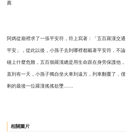
薦
薦
新
聞
稿
阿媽從廟裡求了一張平安符，符上寫著：「五百羅漢交通
友
平安」，從此以後，小孫子去到哪裡都戴著平安符，不論
站
連
碰上什麼危難，五百個羅漢總是用生命跟在身旁保護他，
結
直到有一天，小孫子獨自坐火車到遠方，列車翻覆了，僅
加
剩的最後一位羅漢搖搖欲墜……
入
光
華
之
友
相關圖片
聯