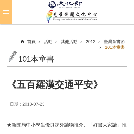
跳到主要內容區塊
進
階
搜
尋
首頁
活動
其他活動
2012
臺灣童書節
101本童書
101本童書
關
於
光
華
《五百羅漢交通平安》
活
動
日期：2013-07-23
光
華
★新聞局中小學生優良課外讀物推介、「好書大家讀」推
推