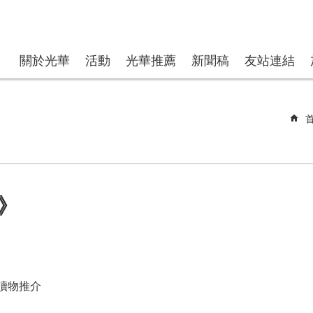
關於光華
活動
光華推薦
新聞稿
友站連結
》
讀物推介