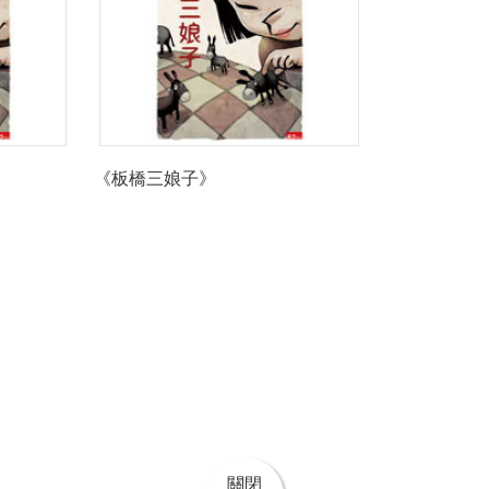
《板橋三娘子》
關閉