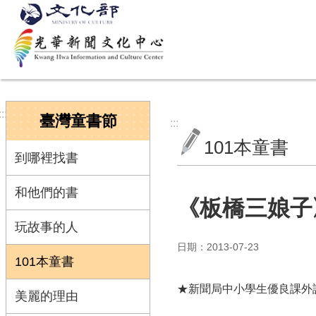
跳到主要內容區塊
:::
臺灣童書節
:::
101本童書
到哪裡找書
和他們的書
《板橋三娘子
玩故事的人
日期：2013-07-23
101本童書
★新聞局中小學生優良課外
美麗的理由