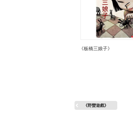
《板橋三娘子》
《野蠻遊戲》