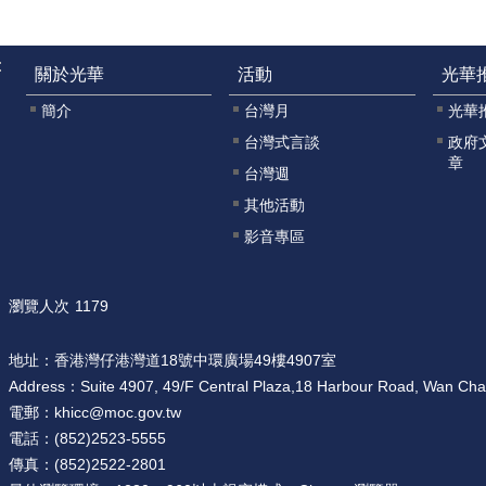
:
關於光華
活動
光華
簡介
台灣月
光華
台灣式言談
政府
章
台灣週
其他活動
影音專區
瀏覽人次
1179
地址：
香港灣仔港灣道18號中環廣場49樓4907室
Address：
Suite 4907, 49/F Central Plaza,18 Harbour Road, Wan Ch
電郵：
khicc@moc.gov.tw
電話：
(852)2523-5555
傳真：
(852)2522-2801