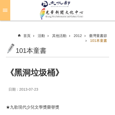
跳到主要內容區塊
進
階
搜
尋
首頁
活動
其他活動
2012
臺灣童書節
101本童書
101本童書
關
於
光
華
《黑洞垃圾桶》
活
動
日期：2013-07-23
光
華
★九歌現代少兒文學獎榮譽獎
推