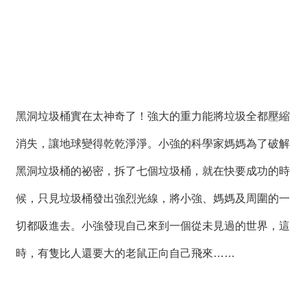
薦
新
聞
稿
友
黑洞垃圾桶實在太神奇了！強大的重力能將垃圾全都壓縮
站
連
消失，讓地球變得乾乾淨淨。小強的科學家媽媽為了破解
結
黑洞垃圾桶的祕密，拆了七個垃圾桶，就在快要成功的時
加
候，只見垃圾桶發出強烈光線，將小強、媽媽及周圍的一
入
光
切都吸進去。小強發現自己來到一個從未見過的世界，這
華
之
時，有隻比人還要大的老鼠正向自己飛來……
友
聯