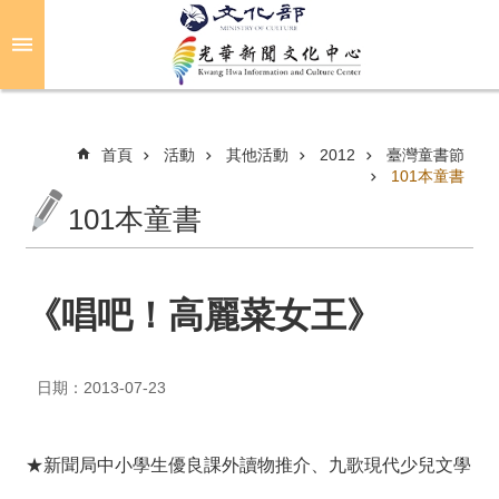
跳到主要內容區塊
進
階
搜
尋
首頁
活動
其他活動
2012
臺灣童書節
101本童書
101本童書
關
於
光
華
《唱吧！高麗菜女王》
活
動
日期：2013-07-23
光
華
★新聞局中小學生優良課外讀物推介、九歌現代少兒文學
推