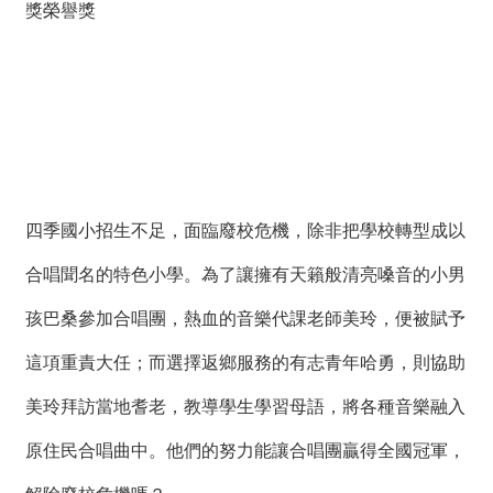
獎榮譽獎
薦
新
聞
稿
友
站
連
四季國小招生不足，面臨廢校危機，除非把學校轉型成以
結
合唱聞名的特色小學。為了讓擁有天籟般清亮嗓音的小男
加
孩巴桑參加合唱團，熱血的音樂代課老師美玲，便被賦予
入
光
這項重責大任；而選擇返鄉服務的有志青年哈勇，則協助
華
之
美玲拜訪當地耆老，教導學生學習母語，將各種音樂融入
友
原住民合唱曲中。他們的努力能讓合唱團贏得全國冠軍，
聯