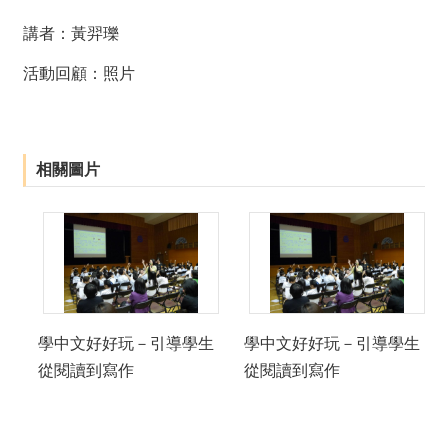
薦
講者：黃羿瓅
新
活動回顧：
照片
聞
稿
友
相關圖片
站
連
結
加
入
光
華
學中文好好玩－引導學生
學中文好好玩－引導學生
之
從閱讀到寫作
從閱讀到寫作
友
聯