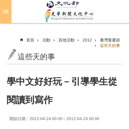
跳到主要內容區塊
進
階
搜
尋
首頁
活動
其他活動
2012
臺灣童書節
這些天的事
這些天的事
關
於
光
華
學中文好好玩－引導學生從
活
閱讀到寫作
動
光
開始日期：2012-04-24 00:00～2012-04-24 00:00
華
推