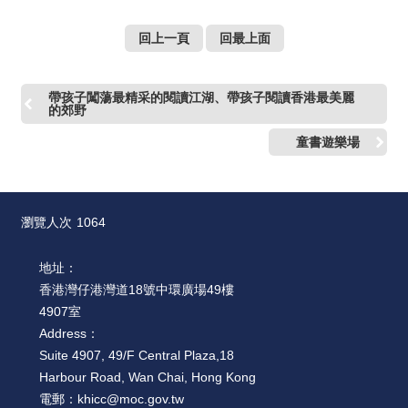
絡
我
回上一頁
回最上面
們
網
帶孩子闖蕩最精采的閱讀江湖、帶孩子閱讀香港最美麗
的郊野
站
導
童書遊樂場
覽
瀏覽人次
1064
地址：
香港灣仔港灣道18號中環廣場49樓
4907室
Address：
Suite 4907, 49/F Central Plaza,18
Harbour Road, Wan Chai, Hong Kong
電郵：
khicc@moc.gov.tw