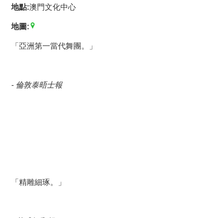
薦
地點:
澳門文化中心
地圖:
新
聞
「亞洲第一當代舞團。」
稿
友
- 倫敦泰晤士報
站
連
結
加
入
光
華
之
「精雕細琢。」
友
聯