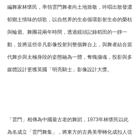
編舞家林懷民，率領雲門舞者向土地致敬，吟唱出散發濃
郁鄉土情味的頌歌，以自然界的生命循環影射生命的榮枯
與輪迴。舞團花兩年時間，透過鏡頭記錄稻田的一靜一
動，並將這些非凡影像投射到整個舞台上，與舞者結合當
代舞步與太極身段的姿態融為一體，奪魄攝魂，投影與多
媒體設計更獲英國「明亮騎士」影像設計大獎。
「雲門」相傳為中國最古老的舞蹈，1973年林懷民以此
為名成立「雲門舞集」，將東方的古典美學轉化成扣人弦