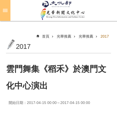
跳到主要內容區塊
進
階
搜
尋
首頁
光華推薦
光華推薦
2017
2017
關
於
光
雲門舞集《稻禾》於澳門文
華
化中心演出
活
動
開始日期：2017-04-15 00:00～2017-04-15 00:00
光
華
推