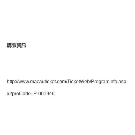
購票資訊
http://www.macauticket.com/TicketWeb/ProgramInfo.asp
x?proCode=P-001946