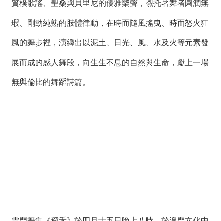
質樸歌謠、聖桑與貝里尼的優雅樂聲，襯托著舞者圓潤無
瑕、剛勁純熟的肢體律動，在時而隨風搖曳、時而怒火狂
風的舞步裡，演繹出以泥土、日光、風、水及火等元素發
展而成的感人舞段，向生生不息的自然與生命，獻上一場
無與倫比的舞蹈詩篇。
雲門舞集《稻禾》於四月十五日晚上八時，於澳門文化中