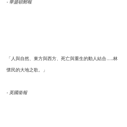
絡
- 華盛頓郵報
我
們
網
站
導
覽
「人與自然、東方與西方、死亡與重生的動人結合…..林
懷民的大地之歌。」
- 英國衞報