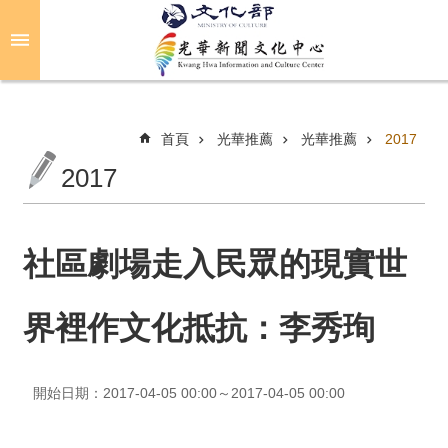
跳到主要內容區塊
進
階
搜
尋
首頁
光華推薦
光華推薦
2017
2017
關
於
光
社區劇場走入民眾的現實世
華
界裡作文化抵抗：李秀珣
活
動
開始日期：2017-04-05 00:00～2017-04-05 00:00
光
華
推