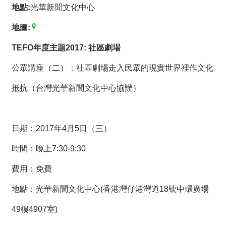
薦
地點:
光華新聞文化中心
地圖:
新
聞
TEFO
年度主題
2017:
社區劇場
稿
公眾講座（二）：社區劇場走入民眾的現實世界裡作文化
友
抵抗（台灣光華新聞文化中心協辦）
站
連
結
日期：2017年4月5日（三）
加
入
時間：晚上7:30-9:30
光
費用：免費
華
之
地點：光華新聞文化中心(香港灣仔港灣道18號中環廣場
友
49樓4907室)
聯