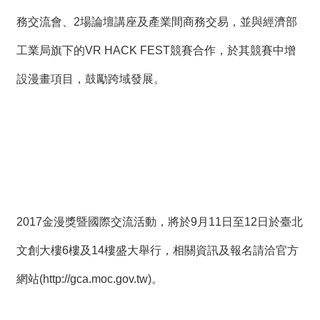
薦
務交流會、2場論壇講座及產業間商務交易，並與經濟部
新
工業局旗下的VR HACK FEST競賽合作，於其競賽中增
聞
稿
設漫畫項目，鼓勵跨域發展。
友
站
連
結
加
入
2017金漫獎暨國際交流活動，將於9月11日至12日於臺北
光
華
文創大樓6樓及14樓盛大舉行，相關資訊及報名請洽官方
之
友
網站(http://gca.moc.gov.tw)。
聯