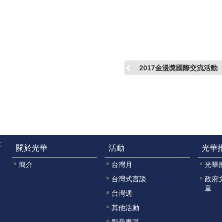
2017金漫獎國際交流活動
:
關於光華
活動
光華
簡介
台灣月
光華
台灣式言談
政府
章
台灣週
其他活動
影音專區