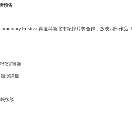
映預告
e Documentary Festival再度與新北市紀錄片獎合作，
香港太空館演講廳
港太空館演講聽
席映後談