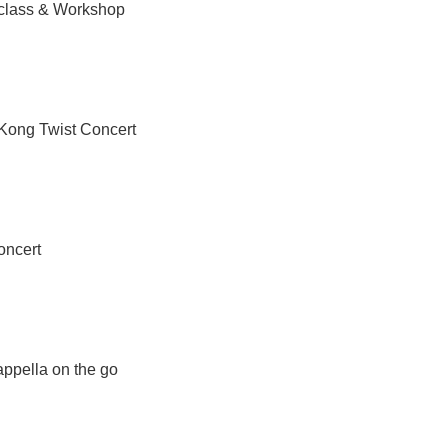
lass & Workshop
g Twist Concert
ncert
pella on the go