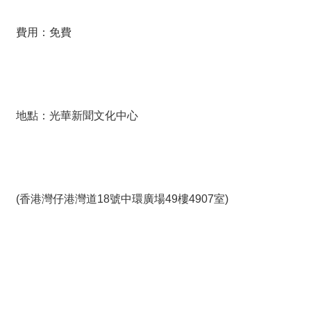
絡
我
們
費用：免費
網
站
導
地點：光華新聞文化中心
覽
(香港灣仔港灣道18號中環廣場49樓4907室)