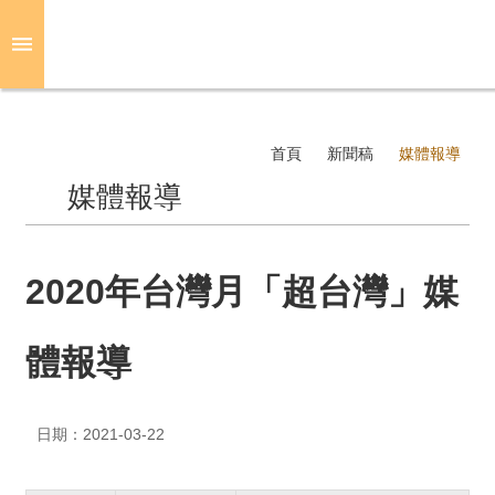
跳到主要內容區塊
進
階
搜
尋
首頁
新聞稿
媒體報導
媒體報導
關
於
光
2020年台灣月「超台灣」媒
華
體報導
活
動
日期：2021-03-22
光
華
推