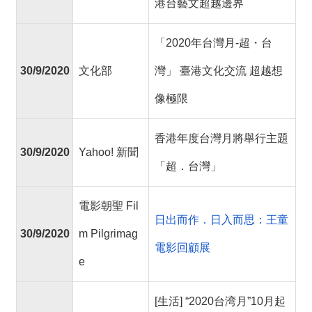
絡
港台藝文超越邊界
我
們
「2020年台灣月-超・台
30/9/2020
文化部
灣」 臺港文化交流 超越想
網
站
像極限
導
覽
香港年度台灣月將舉行主題
30/9/2020
Yahoo! 新聞
「超．台灣」
電影朝聖 Fil
日出而作．日入而思：王童
30/9/2020
m Pilgrimag
電影回顧展
e
[生活] “2020台湾月”10月起