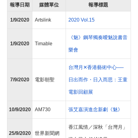
薦
報導日期
媒體單位
報導標題
新
1/9/2020
Artslink
2020 Vol.15
聞
稿
《魅》鋼琴獨奏曖魅說書音
1/9/2020
Timable
友
樂會
站
連
台灣月✕香港藝術中心──
結
7/9/2020
電影朝聖
日出而作・日入而思：王童
加
入
電影回顧展
光
華
10/9/2020
AM730
張艾嘉演進念新劇《魅》
之
友
香江風情／深秋「台灣月」
聯
25/9/2020
世界新聞網