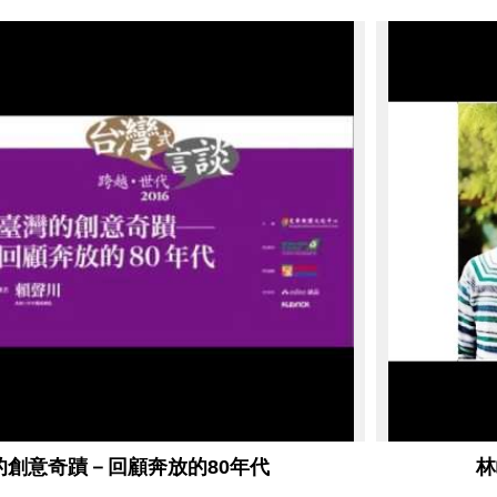
的創意奇蹟－回顧奔放的80年代
林