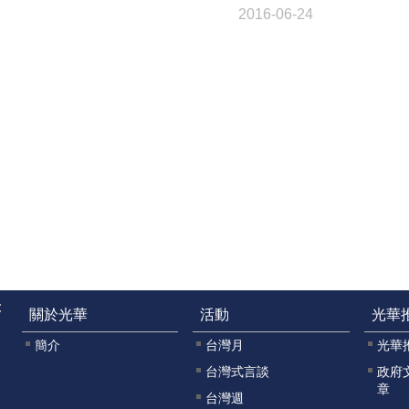
2016-06-24
:
關於光華
活動
光華
簡介
台灣月
光華
台灣式言談
政府
章
台灣週