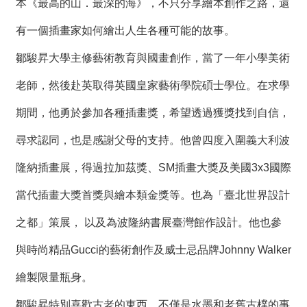
本《最高的山．最深的海》，不只分享繪本創作之路，還
有一個插畫家如何繪出人生各種可能的故事。
鄒駿昇大學主修藝術教育與國畫創作，當了一年小學美術
老師，然後赴英取得英國皇家藝術學院碩士學位。在求學
期間，他勇於參加各種插畫獎，希望透過獲獎找到自信，
尋求認同，也是感謝父母的支持。他曾四度入圍義大利波
隆納插畫展，得過拉加茲獎、SM插畫大獎及美國3x3國際
當代插畫大獎首獎與繪本類金獎等。也為「臺北世界設計
之都」策展， 以及為波隆納書展臺灣館作設計。他也參
與時尚精品Gucci的藝術創作及威士忌品牌Johnny Walker
繪製限量瓶身。
鄒駿昇特別喜歡古老的東西。不僅是水墨和老舊古樸的事