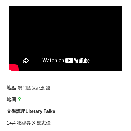
薦
新
聞
稿
友
站
連
結
加
入
地點:
澳門國父紀念館
光
華
地圖:
之
友
文學講座
Literary Talks
14/4 鄒駿昇 X 鄭志偉
聯