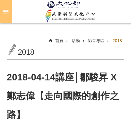
跳到主要內容區塊
進
階
搜
尋
首頁
活動
影音專區
2018
2018
關
於
光
2018-04-14講座│鄒駿昇 X
華
鄭志偉【走向國際的創作之
活
動
路】
光
華
推