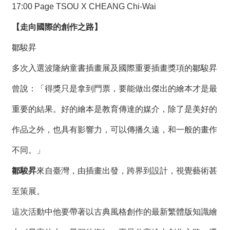
絡
17:00 Page TSOU X CHEANG Chi-Wai
我
們
【走向國際的創作之路】
鄒駿昇
網
站
多次入選波隆納童書插畫展及國際重要插畫獎項的鄒駿昇
導
覽
曾說：「得獎只是拿到門票，要能做出傑出的繪本才是最
重要的結果。好的繪本是教育傳達的媒介，除了是美好的
作品之外，也具有影響力，可以傳播久遠，和一般的畫作
不同。」
鄒駿昇
來自臺灣，由插畫出發，跨界到設計，視覺藝術甚
至策展。
這次活動中他要帶著以古典風格創作的最新繁體版知識繪