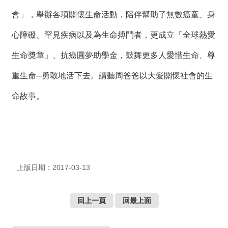
絡
我
會」，舉辦各項關懷生命活動，陪伴幫助了無數癌童、身
們
心障礙、罕見疾病以及為生命搏鬥者，更成立「全球熱愛
網
生命獎章」、抗癌圓夢助學金，鼓舞更多人愛惜生命、尊
站
導
重生命─勇敢地活下去。請聽周爸爸以大愛關懷社會的生
覽
命故事。
上版日期：2017-03-13
回上一頁
回最上面