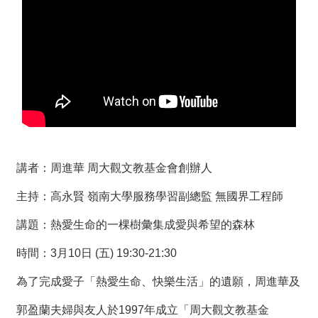
薦
新
聞
稿
友
站
連
結
講者：周進華 周大觀文教基金會創辦人
加
主持：高永賢 嶺南大學服務學習副總監 無國界工程師
入
光
講題：熱愛生命的一棵樹彙集成愛與希望的森林
華
之
時間：3月10日 (五) 19:30-21:30
友
為了完成愛子「熱愛生命、快樂生活」的遺願，周進華及
聯
郭盈蘭夫婦與友人於1997年成立「周大觀文教基金