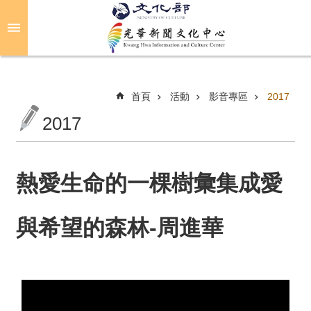
跳到主要內容區塊
進
階
搜
尋
首頁
活動
影音專區
2017
2017
關
於
光
熱愛生命的一棵樹彙集成愛
華
與希望的森林-周進華
活
動
光
華
推