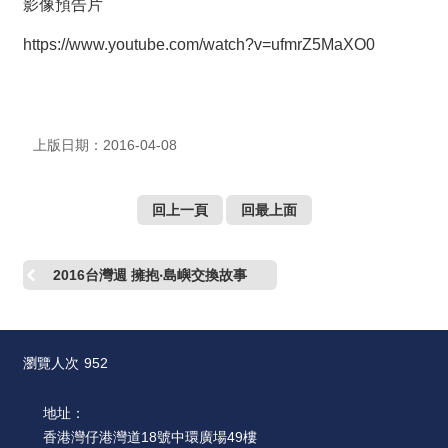
絡
影像預告片
我
們
https://www.youtube.com/watch?v=ufmrZ5MaXO0
網
站
上版日期：2016-04-08
導
覽
回上一頁
回最上面
2016台灣週 擁抱‧島嶼交換故事
瀏覽人次
952
地址：
香港灣仔港灣道18號中環廣場49樓