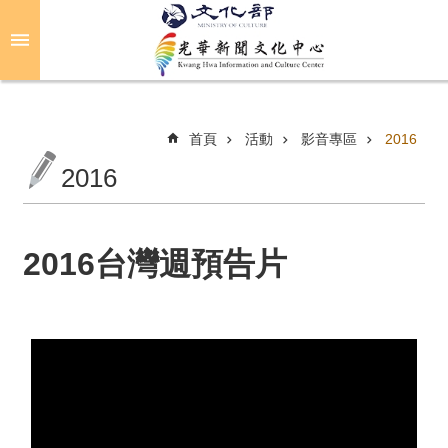
跳到主要內容區塊
進
階
搜
尋
首頁
活動
影音專區
2016
2016
關
於
光
2016台灣週預告片
華
活
動
光
華
推