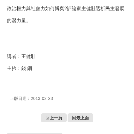
絡
我
政治權力與社會力如何博奕?評論家主健壯透析民主發展
們
的潛力量。
網
站
導
覽
講者：王健壯
主扲：錢 鋼
上版日期：2013-02-23
回上一頁
回最上面