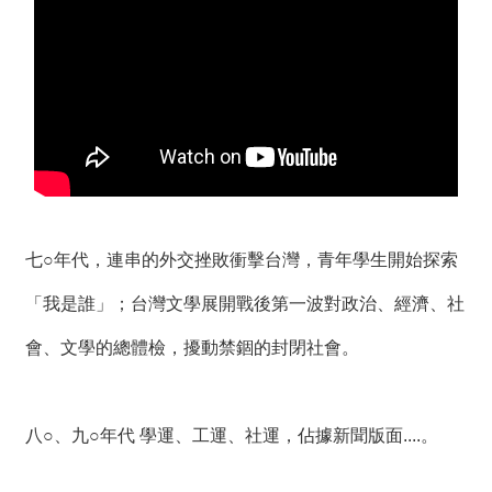
薦
新
聞
稿
友
站
連
結
七○年代，連串的外交挫敗衝擊台灣，青年學生開始探索
加
「我是誰」；台灣文學展開戰後第一波對政治、經濟、社
入
光
會、文學的總體檢，擾動禁錮的封閉社會。
華
之
友
八○、九○年代 學運、工運、社運，佔據新聞版面....。
聯