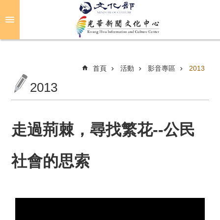
跳到主要內容區塊
進
階
搜
尋
首頁
活動
影音專區
2013
2013
關
於
光
走過荊棘，尋找繁花--公民
華
社會的思索
活
動
光
華
推