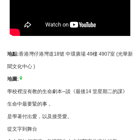
薦
新
聞
稿
友
地點:
香港灣仔港灣道18號 中環廣場 49樓 4907室 (光華新
站
連
聞文化中心 )
結
地圖:
加
入
學校裡沒有教的生命劇本─談《最後14 堂星期二的課》
光
生命中最要緊的事，
華
之
是學著付出愛，以及接受愛。
友
從文字到舞台
聯