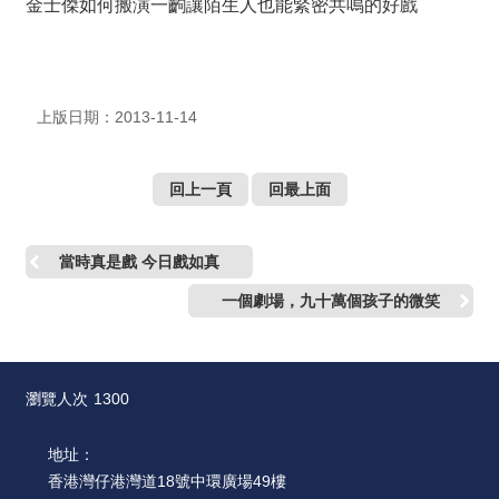
絡
金士傑如何搬演一齣讓陌生人也能緊密共鳴的好戲
我
們
網
上版日期：2013-11-14
站
導
覽
回上一頁
回最上面
當時真是戲 今日戲如真
一個劇場，九十萬個孩子的微笑
瀏覽人次
1300
地址：
香港灣仔港灣道18號中環廣場49樓