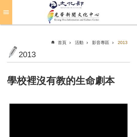
跳到主要內容區塊
進
階
搜
尋
首頁
活動
影音專區
2013
2013
關
於
光
學校裡沒有教的生命劇本
華
活
動
光
華
推