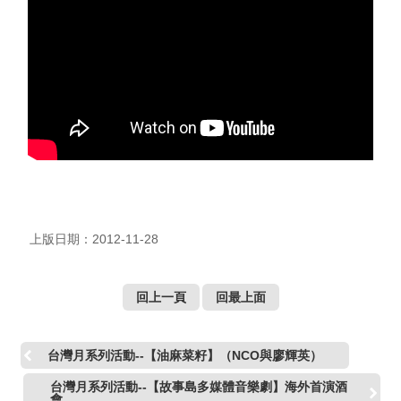
薦
新
聞
稿
友
站
連
結
上版日期：2012-11-28
加
入
光
回上一頁
回最上面
華
之
友
台灣月系列活動--【油麻菜籽】（NCO與廖輝英）
聯
台灣月系列活動--【故事島多媒體音樂劇】海外首演酒
會