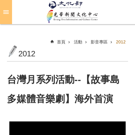
跳到主要內容區塊
進
階
搜
尋
首頁
活動
影音專區
2012
2012
關
於
光
台灣月系列活動--【故事島
華
多媒體音樂劇】海外首演
活
動
光
華
推