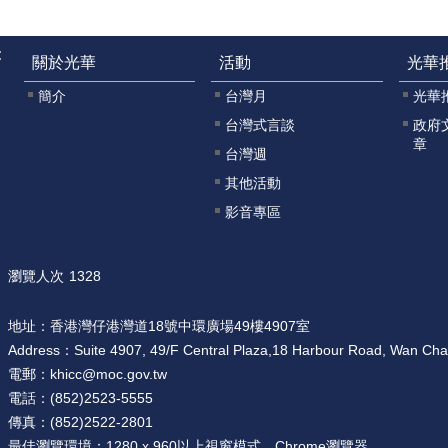
:
關於光華
活動
光華
簡介
台灣月
光華
台灣式言談
政府
章
台灣週
其他活動
影音專區
瀏覽人次
1328
地址：
香港灣仔港灣道18號中環廣場49樓4907室
Address：
Suite 4907, 49/F Central Plaza,18 Harbour Road, Wan Ch
電郵：
khicc@moc.gov.tw
電話：
(852)2523-5555
傳真：
(852)2522-2801
最佳瀏覽環境：
1280 x 960以上視窗模式，Chrome瀏覽器